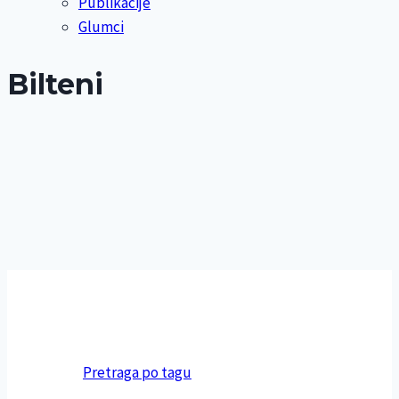
Publikacije
Glumci
Bilteni
Pretraga po tagu