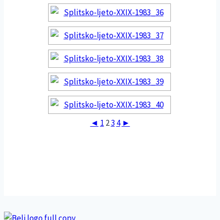
◄
1
2
3
4
►