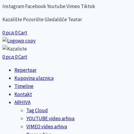
Skip
Instagram
Facebook
Youtube
Vimeo
Tiktok
to
Kazalište Pozorište Gledališče Teatar
content
0
рсд
0
Cart
0
рсд
0
Cart
Repertoar
Kupovina ulaznica
Timeline
Kontakt
ARHIVA
Tag Cloud
YOUTUBE video arhiva
VIMEO video arhiva