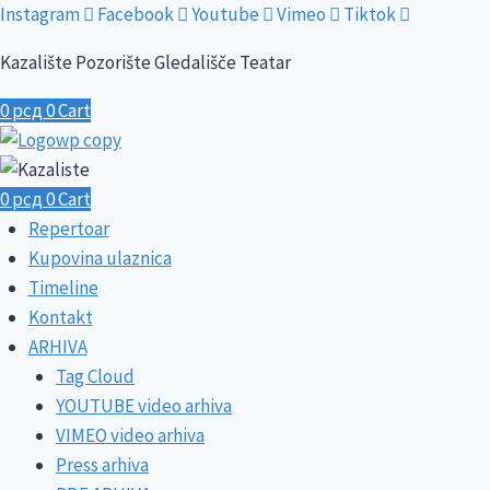
Skip
Instagram
Facebook
Youtube
Vimeo
Tiktok
to
Kazalište Pozorište Gledališče Teatar
content
0
рсд
0
Cart
0
рсд
0
Cart
Repertoar
Kupovina ulaznica
Timeline
Kontakt
ARHIVA
Tag Cloud
YOUTUBE video arhiva
VIMEO video arhiva
Press arhiva