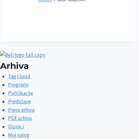
Arhiva
Tag Cloud
Programi
Publikacije
Predstave
Press arhiva
PDF arhiva
Glumci
Moj nalog