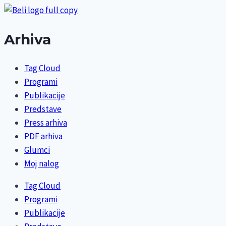
Arhiva
Tag Cloud
Programi
Publikacije
Predstave
Press arhiva
PDF arhiva
Glumci
Moj nalog
Tag Cloud
Programi
Publikacije