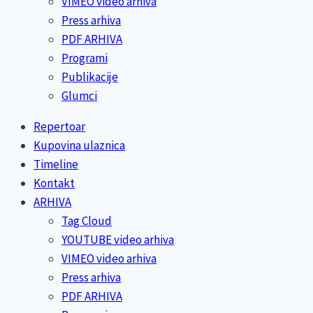
VIMEO video arhiva
Press arhiva
PDF ARHIVA
Programi
Publikacije
Glumci
Repertoar
Kupovina ulaznica
Timeline
Kontakt
ARHIVA
Tag Cloud
YOUTUBE video arhiva
VIMEO video arhiva
Press arhiva
PDF ARHIVA