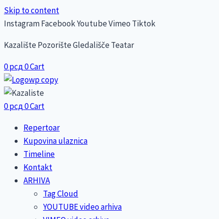
Skip to content
Instagram
Facebook
Youtube
Vimeo
Tiktok
Kazalište Pozorište Gledališče Teatar
0
рсд
0
Cart
0
рсд
0
Cart
Repertoar
Kupovina ulaznica
Timeline
Kontakt
ARHIVA
Tag Cloud
YOUTUBE video arhiva