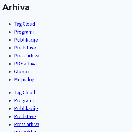
Arhiva
Tag Cloud
Programi
Publikacije
Predstave
Press arhiva
PDF arhiva
Glumci
Moj nalog
Tag Cloud
Programi
Publikacije
Predstave
Press arhiva