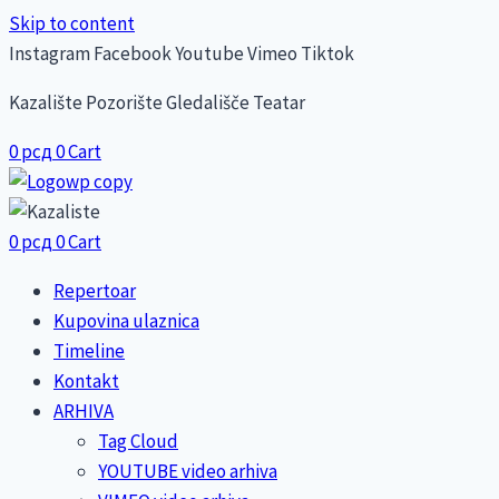
Skip to content
Instagram
Facebook
Youtube
Vimeo
Tiktok
Kazalište Pozorište Gledališče Teatar
0
рсд
0
Cart
0
рсд
0
Cart
Repertoar
Kupovina ulaznica
Timeline
Kontakt
ARHIVA
Tag Cloud
YOUTUBE video arhiva