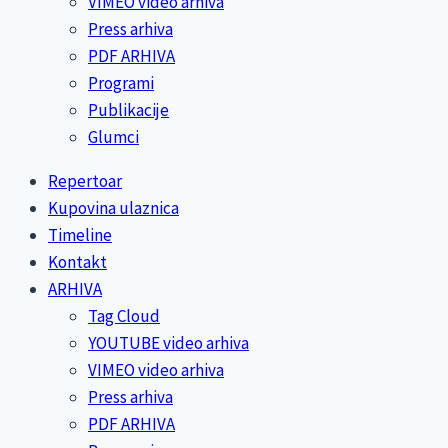
VIMEO video arhiva
Press arhiva
PDF ARHIVA
Programi
Publikacije
Glumci
Repertoar
Kupovina ulaznica
Timeline
Kontakt
ARHIVA
Tag Cloud
YOUTUBE video arhiva
VIMEO video arhiva
Press arhiva
PDF ARHIVA