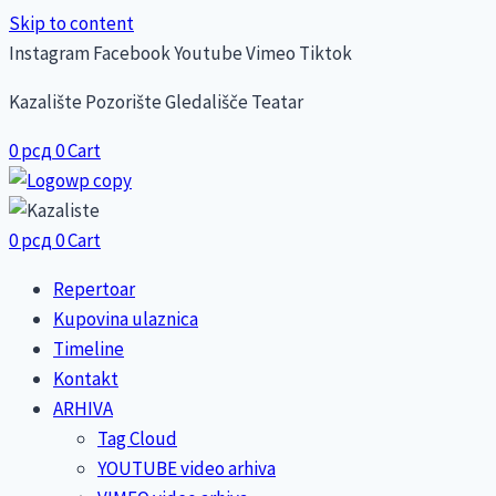
Skip to content
Instagram
Facebook
Youtube
Vimeo
Tiktok
Kazalište Pozorište Gledališče Teatar
0
рсд
0
Cart
0
рсд
0
Cart
Repertoar
Kupovina ulaznica
Timeline
Kontakt
ARHIVA
Tag Cloud
YOUTUBE video arhiva