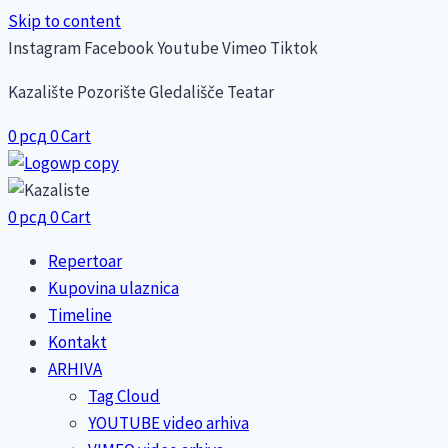
Skip to content
Instagram
Facebook
Youtube
Vimeo
Tiktok
Kazalište Pozorište Gledališče Teatar
0
рсд
0
Cart
0
рсд
0
Cart
Repertoar
Kupovina ulaznica
Timeline
Kontakt
ARHIVA
Tag Cloud
YOUTUBE video arhiva