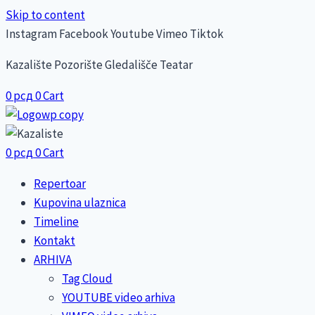
Skip to content
Instagram
Facebook
Youtube
Vimeo
Tiktok
Kazalište Pozorište Gledališče Teatar
0
рсд
0
Cart
0
рсд
0
Cart
Repertoar
Kupovina ulaznica
Timeline
Kontakt
ARHIVA
Tag Cloud
YOUTUBE video arhiva