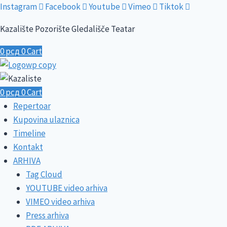
Skip
Instagram
Facebook
Youtube
Vimeo
Tiktok
to
Kazalište Pozorište Gledališče Teatar
content
0
рсд
0
Cart
0
рсд
0
Cart
Repertoar
Kupovina ulaznica
Timeline
Kontakt
ARHIVA
Tag Cloud
YOUTUBE video arhiva
VIMEO video arhiva
Press arhiva