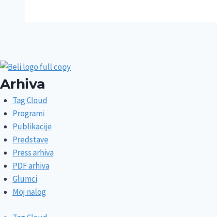
Arhiva
Tag Cloud
Programi
Publikacije
Predstave
Press arhiva
PDF arhiva
Glumci
Moj nalog