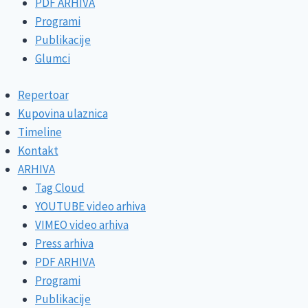
PDF ARHIVA
Programi
Publikacije
Glumci
Repertoar
Kupovina ulaznica
Timeline
Kontakt
ARHIVA
Tag Cloud
YOUTUBE video arhiva
VIMEO video arhiva
Press arhiva
PDF ARHIVA
Programi
Publikacije