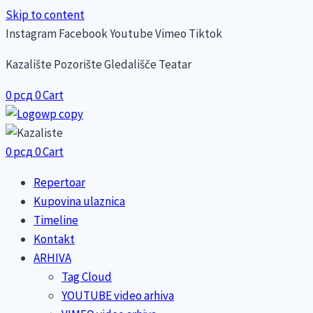
Skip to content
Instagram
Facebook
Youtube
Vimeo
Tiktok
Kazalište Pozorište Gledališče Teatar
0
рсд
0
Cart
0
рсд
0
Cart
Repertoar
Kupovina ulaznica
Timeline
Kontakt
ARHIVA
Tag Cloud
YOUTUBE video arhiva