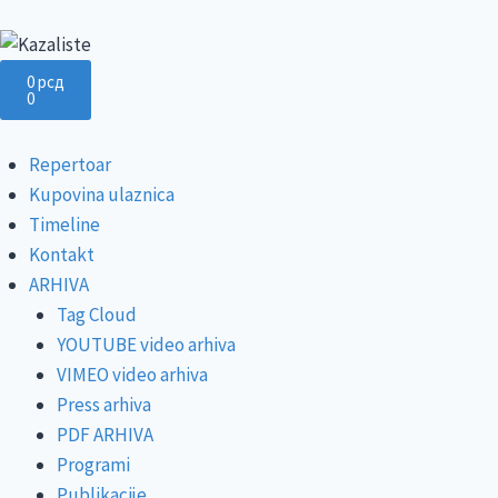
0
рсд
0
Repertoar
Kupovina ulaznica
Timeline
Kontakt
ARHIVA
Tag Cloud
YOUTUBE video arhiva
VIMEO video arhiva
Press arhiva
PDF ARHIVA
Programi
Publikacije