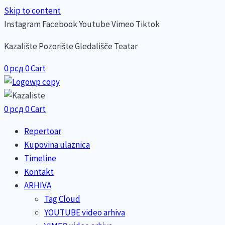
Skip to content
Instagram
Facebook
Youtube
Vimeo
Tiktok
Kazalište Pozorište Gledališče Teatar
0
рсд
0
Cart
0
рсд
0
Cart
Repertoar
Kupovina ulaznica
Timeline
Kontakt
ARHIVA
Tag Cloud
YOUTUBE video arhiva