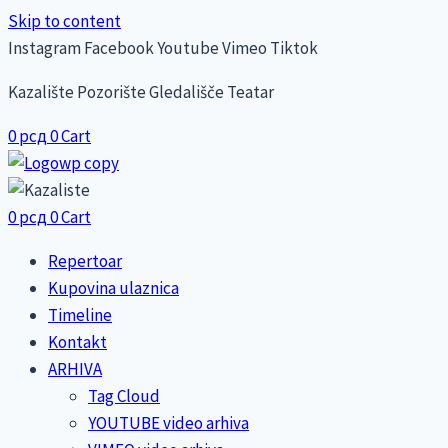
Skip to content
Instagram
Facebook
Youtube
Vimeo
Tiktok
Kazalište Pozorište Gledališče Teatar
0
рсд
0
Cart
0
рсд
0
Cart
Repertoar
Kupovina ulaznica
Timeline
Kontakt
ARHIVA
Tag Cloud
YOUTUBE video arhiva