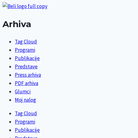
Arhiva
Tag Cloud
Programi
Publikacije
Predstave
Press arhiva
PDF arhiva
Glumci
Moj nalog
Tag Cloud
Programi
Publikacije