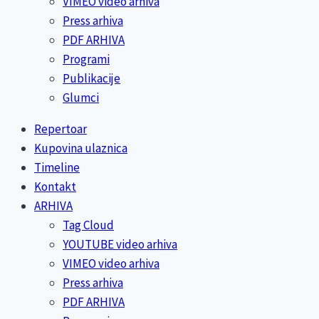
VIMEO video arhiva
Press arhiva
PDF ARHIVA
Programi
Publikacije
Glumci
Repertoar
Kupovina ulaznica
Timeline
Kontakt
ARHIVA
Tag Cloud
YOUTUBE video arhiva
VIMEO video arhiva
Press arhiva
PDF ARHIVA