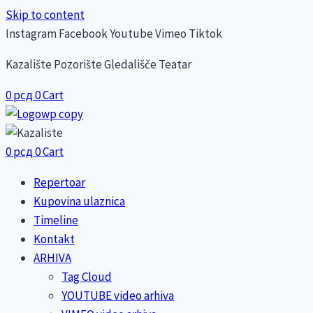
Skip to content
Instagram
Facebook
Youtube
Vimeo
Tiktok
Kazalište Pozorište Gledališče Teatar
0
рсд
0
Cart
0
рсд
0
Cart
Repertoar
Kupovina ulaznica
Timeline
Kontakt
ARHIVA
Tag Cloud
YOUTUBE video arhiva