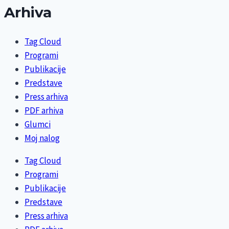
Arhiva
Tag Cloud
Programi
Publikacije
Predstave
Press arhiva
PDF arhiva
Glumci
Moj nalog
Tag Cloud
Programi
Publikacije
Predstave
Press arhiva