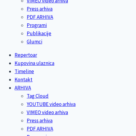
VIMEO video arhiva
Press arhiva
PDF ARHIVA
Programi
Publikacije
Glumci
Repertoar
Kupovina ulaznica
Timeline
Kontakt
ARHIVA
Tag Cloud
YOUTUBE video arhiva
VIMEO video arhiva
Press arhiva
PDF ARHIVA