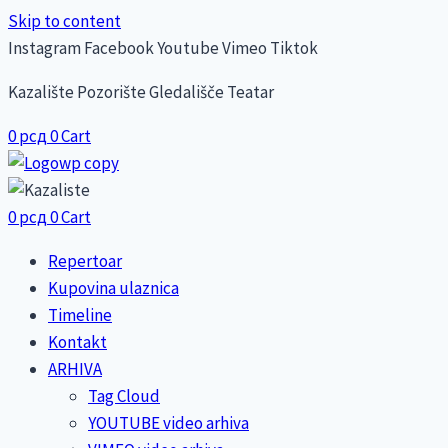
Skip to content
Instagram
Facebook
Youtube
Vimeo
Tiktok
Kazalište Pozorište Gledališče Teatar
0
рсд
0
Cart
0
рсд
0
Cart
Repertoar
Kupovina ulaznica
Timeline
Kontakt
ARHIVA
Tag Cloud
YOUTUBE video arhiva