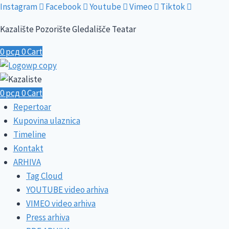
Skip
Instagram
Facebook
Youtube
Vimeo
Tiktok
to
Kazalište Pozorište Gledališče Teatar
content
0
рсд
0
Cart
0
рсд
0
Cart
Repertoar
Kupovina ulaznica
Timeline
Kontakt
ARHIVA
Tag Cloud
YOUTUBE video arhiva
VIMEO video arhiva
Press arhiva