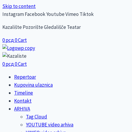
Skip to content
Instagram
Facebook
Youtube
Vimeo
Tiktok
Kazalište Pozorište Gledališče Teatar
0
рсд
0
Cart
0
рсд
0
Cart
Repertoar
Kupovina ulaznica
Timeline
Kontakt
ARHIVA
Tag Cloud
YOUTUBE video arhiva