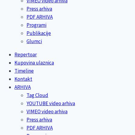
VIMEO video arhiva
Press arhiva
PDF ARHIVA
Programi
Publikacije
Glumci
Repertoar
Kupovina ulaznica
Timeline
Kontakt
ARHIVA
Tag Cloud
YOUTUBE video arhiva
VIMEO video arhiva
Press arhiva
PDF ARHIVA