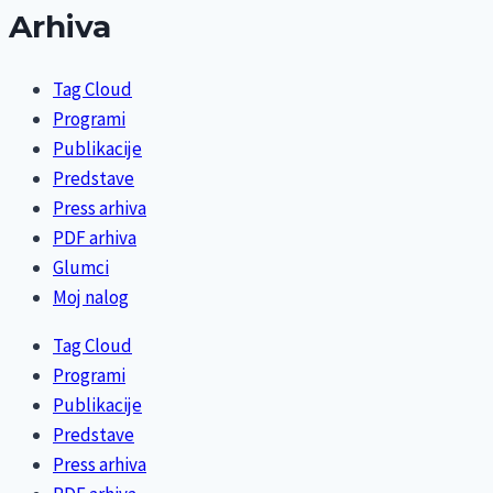
Arhiva
Tag Cloud
Programi
Publikacije
Predstave
Press arhiva
PDF arhiva
Glumci
Moj nalog
Tag Cloud
Programi
Publikacije
Predstave
Press arhiva