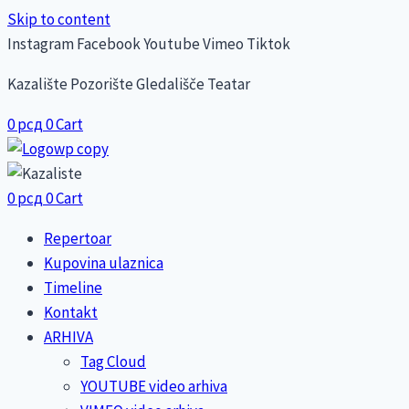
Skip to content
Instagram
Facebook
Youtube
Vimeo
Tiktok
Kazalište Pozorište Gledališče Teatar
0
рсд
0
Cart
0
рсд
0
Cart
Repertoar
Kupovina ulaznica
Timeline
Kontakt
ARHIVA
Tag Cloud
YOUTUBE video arhiva