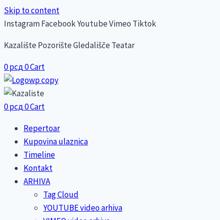
Skip to content
Instagram
Facebook
Youtube
Vimeo
Tiktok
Kazalište Pozorište Gledališče Teatar
0
рсд
0
Cart
0
рсд
0
Cart
Repertoar
Kupovina ulaznica
Timeline
Kontakt
ARHIVA
Tag Cloud
YOUTUBE video arhiva