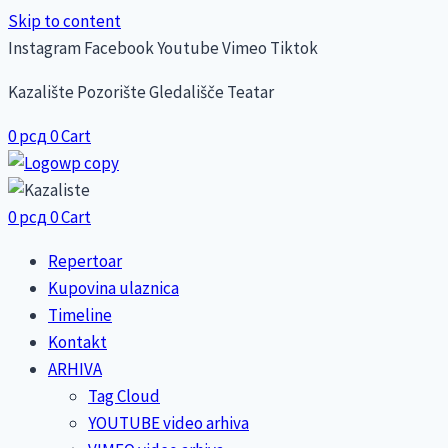
Skip to content
Instagram
Facebook
Youtube
Vimeo
Tiktok
Kazalište Pozorište Gledališče Teatar
0
рсд
0
Cart
0
рсд
0
Cart
Repertoar
Kupovina ulaznica
Timeline
Kontakt
ARHIVA
Tag Cloud
YOUTUBE video arhiva