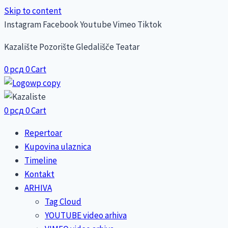
Skip to content
Instagram
Facebook
Youtube
Vimeo
Tiktok
Kazalište Pozorište Gledališče Teatar
0
рсд
0
Cart
0
рсд
0
Cart
Repertoar
Kupovina ulaznica
Timeline
Kontakt
ARHIVA
Tag Cloud
YOUTUBE video arhiva