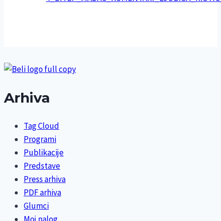
Arhiva
Tag Cloud
Programi
Publikacije
Predstave
Press arhiva
PDF arhiva
Glumci
Moj nalog