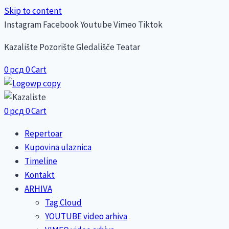
Skip to content
Instagram
Facebook
Youtube
Vimeo
Tiktok
Kazalište Pozorište Gledališče Teatar
0
рсд
0
Cart
0
рсд
0
Cart
Repertoar
Kupovina ulaznica
Timeline
Kontakt
ARHIVA
Tag Cloud
YOUTUBE video arhiva