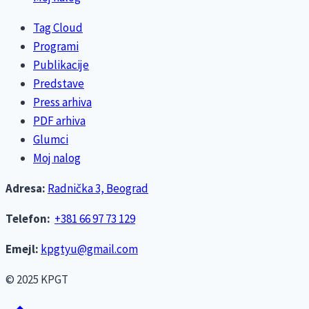
Tag Cloud
Programi
Publikacije
Predstave
Press arhiva
PDF arhiva
Glumci
Moj nalog
Adresa:
Radnička 3, Beograd
Telefon:
+381 66 97 73 129
Emejl:
kpgtyu@gmail.com
© 2025 KPGT