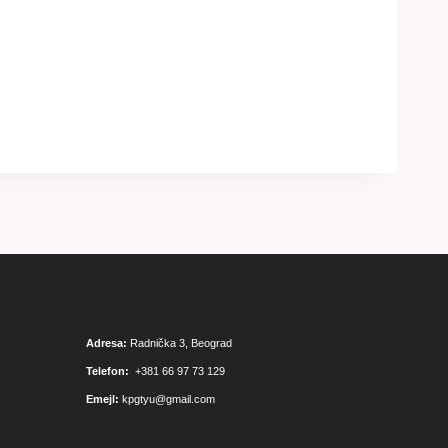
Adresa:
Radnička 3, Beograd
Telefon:
+381 66 97 73 129
Emejl:
kpgtyu@gmail.com