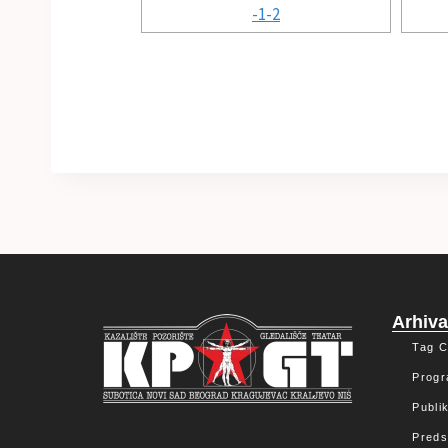
Arhiv
Tag C
Progr
Publik
Preds