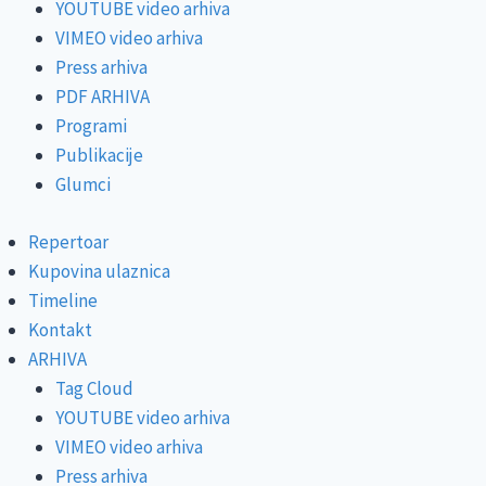
YOUTUBE video arhiva
VIMEO video arhiva
Press arhiva
PDF ARHIVA
Programi
Publikacije
Glumci
Repertoar
Kupovina ulaznica
Timeline
Kontakt
ARHIVA
Tag Cloud
YOUTUBE video arhiva
VIMEO video arhiva
Press arhiva