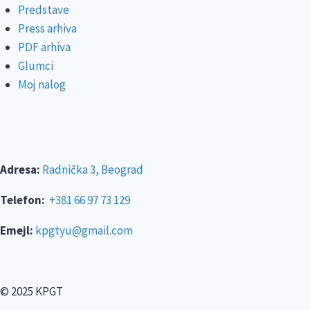
Predstave
Press arhiva
PDF arhiva
Glumci
Moj nalog
Adresa:
Radnička 3, Beograd
Telefon:
+381 66 97 73 129
Emejl:
kpgtyu@gmail.com
© 2025 KPGT