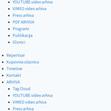
YOUTUBE video arhiva
VIMEO video arhiva
Press arhiva
PDF ARHIVA
Programi
Publikacije
Glumci
Repertoar
Kupovina ulaznica
Timeline
Kontakt
ARHIVA
Tag Cloud
YOUTUBE video arhiva
VIMEO video arhiva
Press arhiva