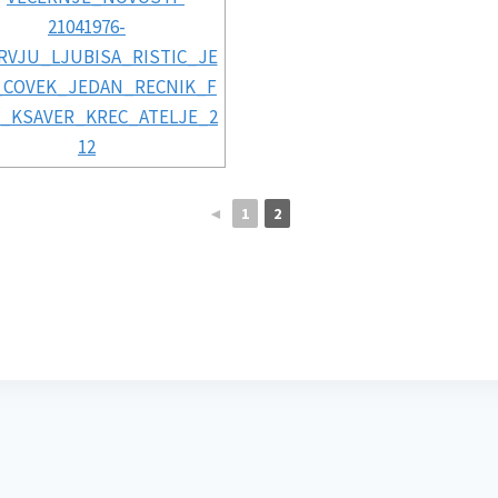
◄
1
2