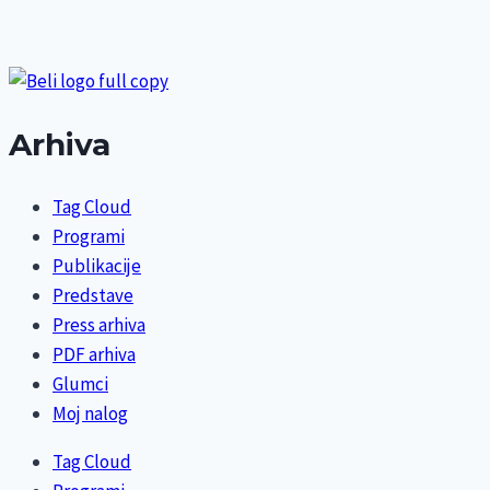
Arhiva
Tag Cloud
Programi
Publikacije
Predstave
Press arhiva
PDF arhiva
Glumci
Moj nalog
Tag Cloud