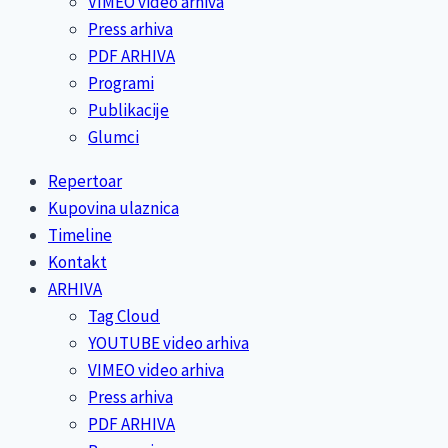
VIMEO video arhiva
Press arhiva
PDF ARHIVA
Programi
Publikacije
Glumci
Repertoar
Kupovina ulaznica
Timeline
Kontakt
ARHIVA
Tag Cloud
YOUTUBE video arhiva
VIMEO video arhiva
Press arhiva
PDF ARHIVA