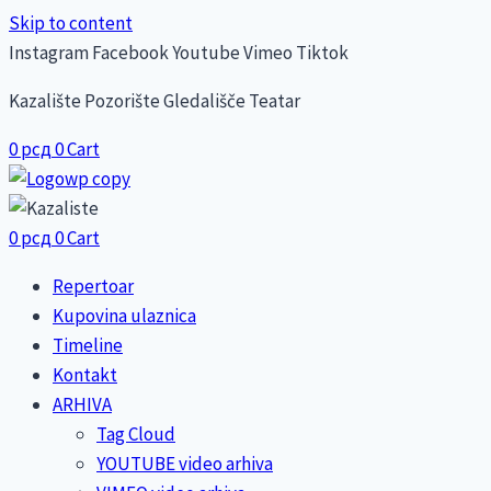
Skip to content
Instagram
Facebook
Youtube
Vimeo
Tiktok
Kazalište Pozorište Gledališče Teatar
0
рсд
0
Cart
0
рсд
0
Cart
Repertoar
Kupovina ulaznica
Timeline
Kontakt
ARHIVA
Tag Cloud
YOUTUBE video arhiva