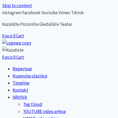
Skip to content
Instagram
Facebook
Youtube
Vimeo
Tiktok
Kazalište Pozorište Gledališče Teatar
0
рсд
0
Cart
0
рсд
0
Cart
Repertoar
Kupovina ulaznica
Timeline
Kontakt
ARHIVA
Tag Cloud
YOUTUBE video arhiva