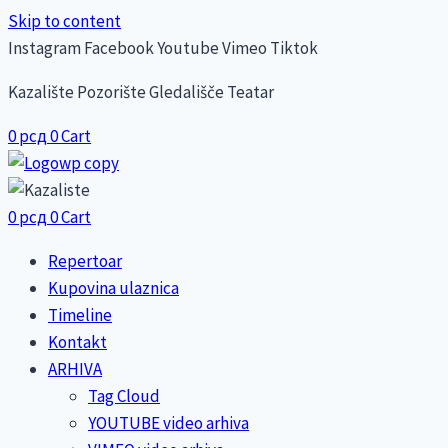
Skip to content
Instagram
Facebook
Youtube
Vimeo
Tiktok
Kazalište Pozorište Gledališče Teatar
0
рсд
0
Cart
0
рсд
0
Cart
Repertoar
Kupovina ulaznica
Timeline
Kontakt
ARHIVA
Tag Cloud
YOUTUBE video arhiva