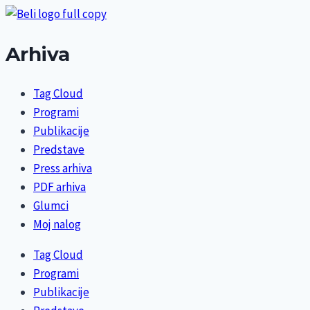
Arhiva
Tag Cloud
Programi
Publikacije
Predstave
Press arhiva
PDF arhiva
Glumci
Moj nalog
Tag Cloud
Programi
Publikacije