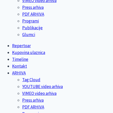
VIMEO video arhiva
Press arhiva
PDF ARHIVA
Programi
Publikacije
Glumci
Repertoar
Kupovina ulaznica
Timeline
Kontakt
ARHIVA
Tag Cloud
YOUTUBE video arhiva
VIMEO video arhiva
Press arhiva
PDF ARHIVA