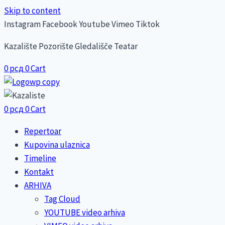
Skip to content
Instagram
Facebook
Youtube
Vimeo
Tiktok
Kazalište Pozorište Gledališče Teatar
0
рсд
0
Cart
0
рсд
0
Cart
Repertoar
Kupovina ulaznica
Timeline
Kontakt
ARHIVA
Tag Cloud
YOUTUBE video arhiva