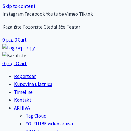
Skip to content
Instagram
Facebook
Youtube
Vimeo
Tiktok
Kazalište Pozorište Gledališče Teatar
0
рсд
0
Cart
0
рсд
0
Cart
Repertoar
Kupovina ulaznica
Timeline
Kontakt
ARHIVA
Tag Cloud
YOUTUBE video arhiva