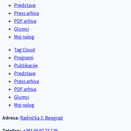
Predstave
Press arhiva
PDF arhiva
Glumci
Moj nalog
Tag Cloud
Programi
Publikacije
Predstave
Press arhiva
PDF arhiva
Glumci
Moj nalog
Adresa:
Radnička 3, Beograd
Telefon:
+381 66 97 73 129