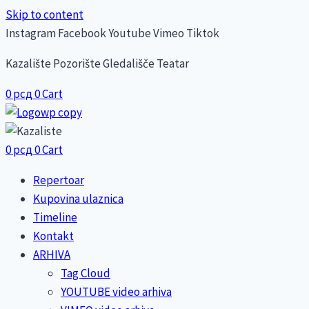
Skip to content
Instagram
Facebook
Youtube
Vimeo
Tiktok
Kazalište Pozorište Gledališče Teatar
0
рсд
0
Cart
0
рсд
0
Cart
Repertoar
Kupovina ulaznica
Timeline
Kontakt
ARHIVA
Tag Cloud
YOUTUBE video arhiva