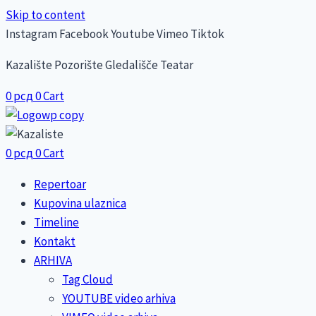
Skip to content
Instagram
Facebook
Youtube
Vimeo
Tiktok
Kazalište Pozorište Gledališče Teatar
0
рсд
0
Cart
0
рсд
0
Cart
Repertoar
Kupovina ulaznica
Timeline
Kontakt
ARHIVA
Tag Cloud
YOUTUBE video arhiva