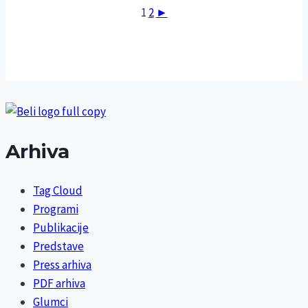
1
2
►
Arhiva
Tag Cloud
Programi
Publikacije
Predstave
Press arhiva
PDF arhiva
Glumci