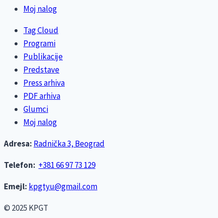
Moj nalog
Tag Cloud
Programi
Publikacije
Predstave
Press arhiva
PDF arhiva
Glumci
Moj nalog
Adresa:
Radnička 3, Beograd
Telefon:
+381 66 97 73 129
Emejl:
kpgtyu@gmail.com
© 2025 KPGT