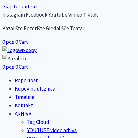
Skip to content
Instagram
Facebook
Youtube
Vimeo
Tiktok
Kazalište Pozorište Gledališče Teatar
0
рсд
0
Cart
0
рсд
0
Cart
Repertoar
Kupovina ulaznica
Timeline
Kontakt
ARHIVA
Tag Cloud
YOUTUBE video arhiva