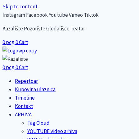
Skip to content
Instagram
Facebook
Youtube
Vimeo
Tiktok
Kazalište Pozorište Gledališče Teatar
0
рсд
0
Cart
0
рсд
0
Cart
Repertoar
Kupovina ulaznica
Timeline
Kontakt
ARHIVA
Tag Cloud
YOUTUBE video arhiva