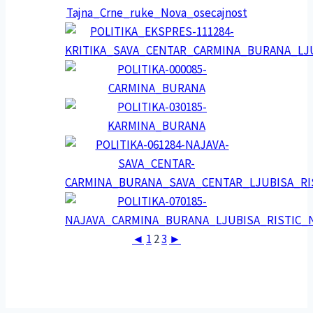
◄
1
2
3
►