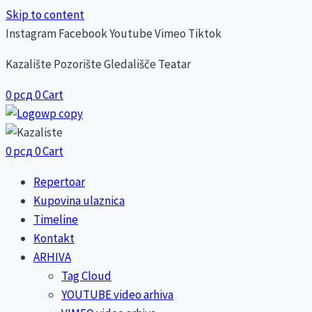
Skip to content
Instagram
Facebook
Youtube
Vimeo
Tiktok
Kazalište Pozorište Gledališče Teatar
0
рсд
0
Cart
0
рсд
0
Cart
Repertoar
Kupovina ulaznica
Timeline
Kontakt
ARHIVA
Tag Cloud
YOUTUBE video arhiva