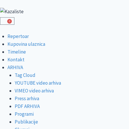
0
Repertoar
Kupovina ulaznica
Timeline
Kontakt
ARHIVA
Tag Cloud
YOUTUBE video arhiva
VIMEO video arhiva
Press arhiva
PDF ARHIVA
Programi
Publikacije