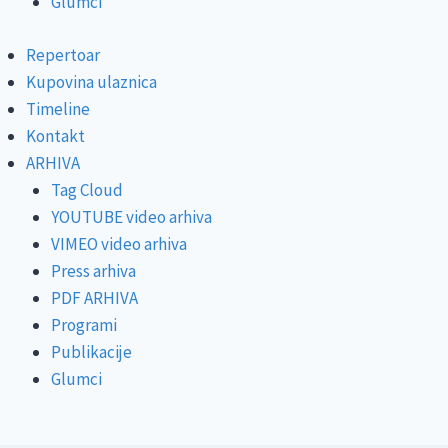
Glumci
Repertoar
Kupovina ulaznica
Timeline
Kontakt
ARHIVA
Tag Cloud
YOUTUBE video arhiva
VIMEO video arhiva
Press arhiva
PDF ARHIVA
Programi
Publikacije
Glumci