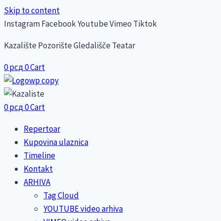
Skip to content
Instagram
Facebook
Youtube
Vimeo
Tiktok
Kazalište Pozorište Gledališče Teatar
0
рсд
0
Cart
0
рсд
0
Cart
Repertoar
Kupovina ulaznica
Timeline
Kontakt
ARHIVA
Tag Cloud
YOUTUBE video arhiva