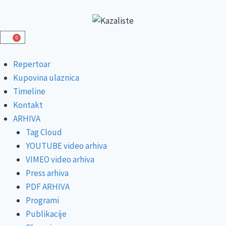
0
Repertoar
Kupovina ulaznica
Timeline
Kontakt
ARHIVA
Tag Cloud
YOUTUBE video arhiva
VIMEO video arhiva
Press arhiva
PDF ARHIVA
Programi
Publikacije