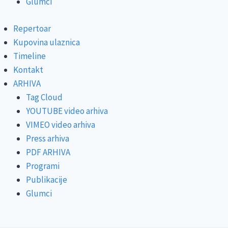
Glumci
Repertoar
Kupovina ulaznica
Timeline
Kontakt
ARHIVA
Tag Cloud
YOUTUBE video arhiva
VIMEO video arhiva
Press arhiva
PDF ARHIVA
Programi
Publikacije
Glumci