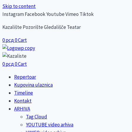
Skip to content
Instagram
Facebook
Youtube
Vimeo
Tiktok
Kazalište Pozorište Gledališče Teatar
0
рсд
0
Cart
0
рсд
0
Cart
Repertoar
Kupovina ulaznica
Timeline
Kontakt
ARHIVA
Tag Cloud
YOUTUBE video arhiva