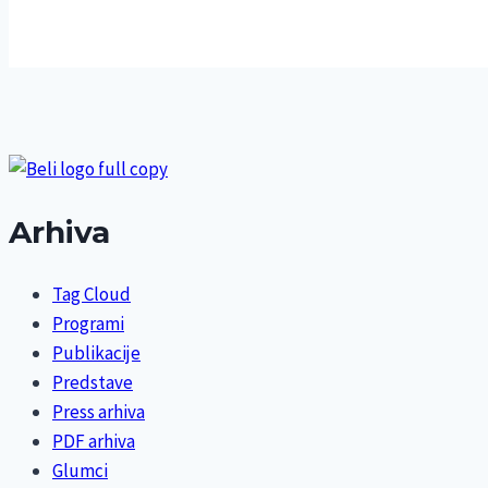
Arhiva
Tag Cloud
Programi
Publikacije
Predstave
Press arhiva
PDF arhiva
Glumci