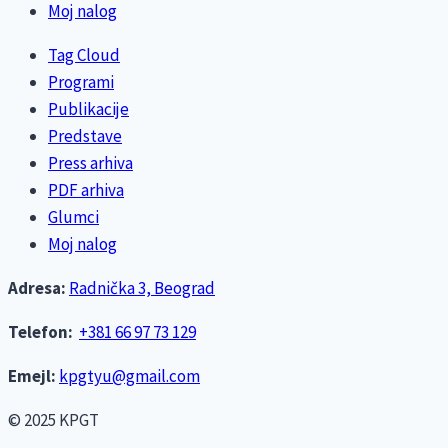
Moj nalog
Tag Cloud
Programi
Publikacije
Predstave
Press arhiva
PDF arhiva
Glumci
Moj nalog
Adresa:
Radnička 3, Beograd
Telefon:
+381 66 97 73 129
Emejl:
kpgtyu@gmail.com
© 2025 KPGT