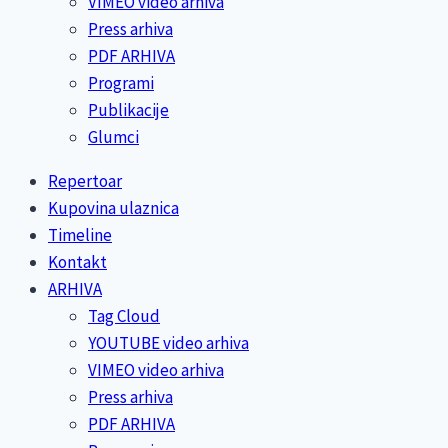
VIMEO video arhiva
Press arhiva
PDF ARHIVA
Programi
Publikacije
Glumci
Repertoar
Kupovina ulaznica
Timeline
Kontakt
ARHIVA
Tag Cloud
YOUTUBE video arhiva
VIMEO video arhiva
Press arhiva
PDF ARHIVA