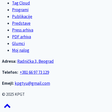
Tag Cloud
Programi
Publikacije
Predstave
Press arhiva
PDF arhiva
Glumci
Moj nalog
Adresa:
Radnička 3, Beograd
Telefon:
+381 66 97 73 129
Emejl:
kpgtyu@gmail.com
© 2025 KPGT