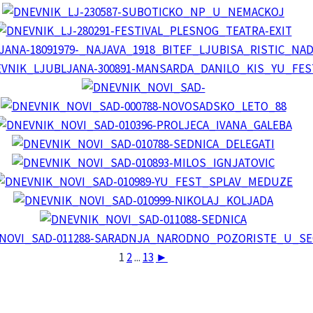
1
2
...
13
►