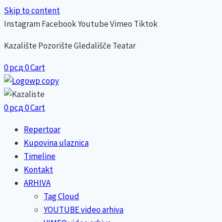
Skip to content
Instagram
Facebook
Youtube
Vimeo
Tiktok
Kazalište Pozorište Gledališče Teatar
0
рсд
0
Cart
0
рсд
0
Cart
Repertoar
Kupovina ulaznica
Timeline
Kontakt
ARHIVA
Tag Cloud
YOUTUBE video arhiva