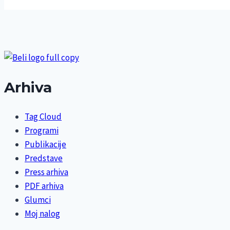
Arhiva
Tag Cloud
Programi
Publikacije
Predstave
Press arhiva
PDF arhiva
Glumci
Moj nalog