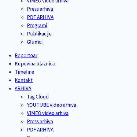
VIMEO video arhiva
Press arhiva
PDF ARHIVA
Programi
Publikacije
Glumci
Repertoar
Kupovina ulaznica
Timeline
Kontakt
ARHIVA
Tag Cloud
YOUTUBE video arhiva
VIMEO video arhiva
Press arhiva
PDF ARHIVA