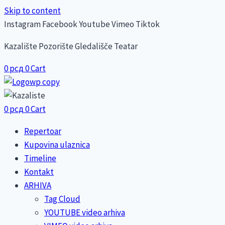
Skip to content
Instagram
Facebook
Youtube
Vimeo
Tiktok
Kazalište Pozorište Gledališče Teatar
0
рсд
0
Cart
0
рсд
0
Cart
Repertoar
Kupovina ulaznica
Timeline
Kontakt
ARHIVA
Tag Cloud
YOUTUBE video arhiva