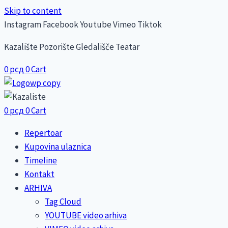
Skip to content
Instagram
Facebook
Youtube
Vimeo
Tiktok
Kazalište Pozorište Gledališče Teatar
0
рсд
0
Cart
0
рсд
0
Cart
Repertoar
Kupovina ulaznica
Timeline
Kontakt
ARHIVA
Tag Cloud
YOUTUBE video arhiva