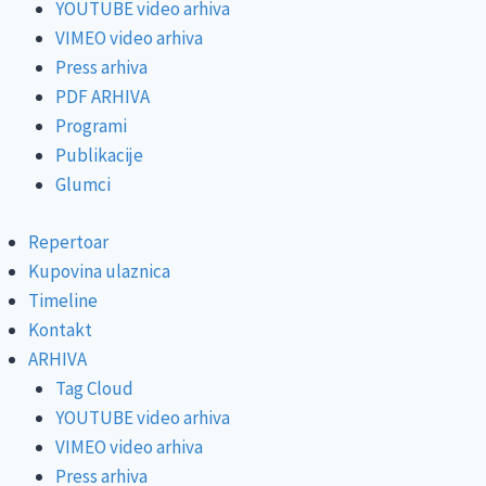
YOUTUBE video arhiva
VIMEO video arhiva
Press arhiva
PDF ARHIVA
Programi
Publikacije
Glumci
Repertoar
Kupovina ulaznica
Timeline
Kontakt
ARHIVA
Tag Cloud
YOUTUBE video arhiva
VIMEO video arhiva
Press arhiva