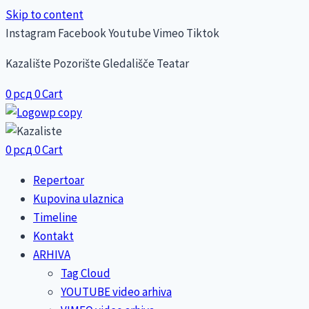
Skip to content
Instagram
Facebook
Youtube
Vimeo
Tiktok
Kazalište Pozorište Gledališče Teatar
0
рсд
0
Cart
0
рсд
0
Cart
Repertoar
Kupovina ulaznica
Timeline
Kontakt
ARHIVA
Tag Cloud
YOUTUBE video arhiva