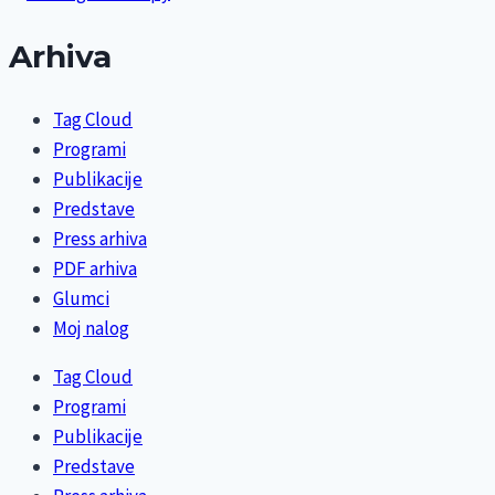
Arhiva
Tag Cloud
Programi
Publikacije
Predstave
Press arhiva
PDF arhiva
Glumci
Moj nalog
Tag Cloud
Programi
Publikacije
Predstave