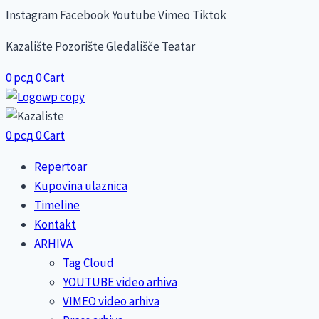
Skip
Instagram
Facebook
Youtube
Vimeo
Tiktok
to
Kazalište Pozorište Gledališče Teatar
content
0
рсд
0
Cart
0
рсд
0
Cart
Repertoar
Kupovina ulaznica
Timeline
Kontakt
ARHIVA
Tag Cloud
YOUTUBE video arhiva
VIMEO video arhiva