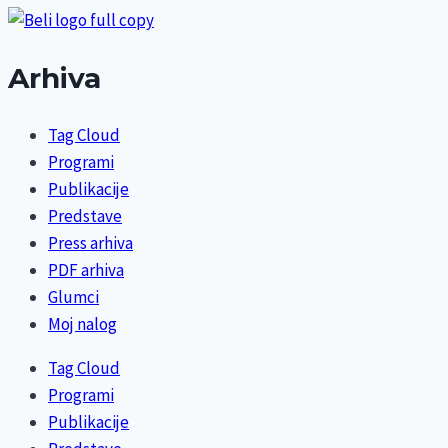
Arhiva
Tag Cloud
Programi
Publikacije
Predstave
Press arhiva
PDF arhiva
Glumci
Moj nalog
Tag Cloud
Programi
Publikacije