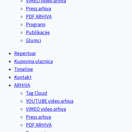
VIMEO video arhiva
Press arhiva
PDF ARHIVA
Programi
Publikacije
Glumci
Repertoar
Kupovina ulaznica
Timeline
Kontakt
ARHIVA
Tag Cloud
YOUTUBE video arhiva
VIMEO video arhiva
Press arhiva
PDF ARHIVA