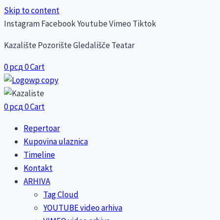
Skip to content
Instagram
Facebook
Youtube
Vimeo
Tiktok
Kazalište Pozorište Gledališče Teatar
0
рсд
0
Cart
0
рсд
0
Cart
Repertoar
Kupovina ulaznica
Timeline
Kontakt
ARHIVA
Tag Cloud
YOUTUBE video arhiva