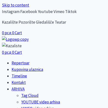
Skip to content
Instagram
Facebook
Youtube
Vimeo
Tiktok
Kazalište Pozorište Gledališče Teatar
0
рсд
0
Cart
0
рсд
0
Cart
Repertoar
Kupovina ulaznica
Timeline
Kontakt
ARHIVA
Tag Cloud
YOUTUBE video arhiva