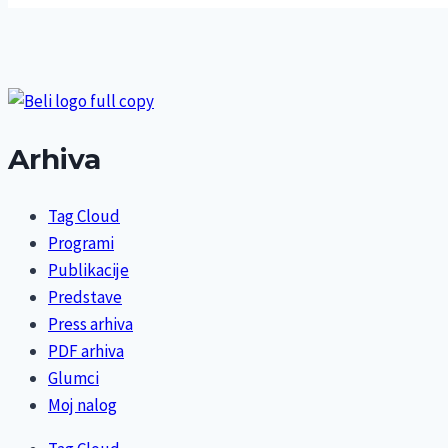
Arhiva
Tag Cloud
Programi
Publikacije
Predstave
Press arhiva
PDF arhiva
Glumci
Moj nalog