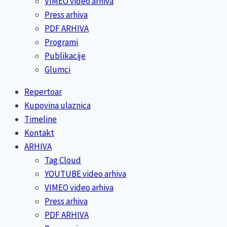
VIMEO video arhiva
Press arhiva
PDF ARHIVA
Programi
Publikacije
Glumci
Repertoar
Kupovina ulaznica
Timeline
Kontakt
ARHIVA
Tag Cloud
YOUTUBE video arhiva
VIMEO video arhiva
Press arhiva
PDF ARHIVA