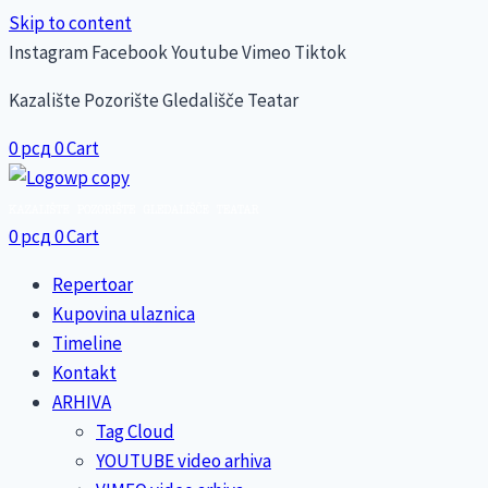
Skip to content
Instagram
Facebook
Youtube
Vimeo
Tiktok
Kazalište Pozorište Gledališče Teatar
0
рсд
0
Cart
0
рсд
0
Cart
Repertoar
Kupovina ulaznica
Timeline
Kontakt
ARHIVA
Tag Cloud
YOUTUBE video arhiva