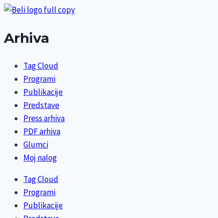
Arhiva
Tag Cloud
Programi
Publikacije
Predstave
Press arhiva
PDF arhiva
Glumci
Moj nalog
Tag Cloud
Programi
Publikacije