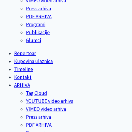
VIMEO video arhiva
Press arhiva
PDF ARHIVA
Programi
Publikacije
Glumci
Repertoar
Kupovina ulaznica
Timeline
Kontakt
ARHIVA
Tag Cloud
YOUTUBE video arhiva
VIMEO video arhiva
Press arhiva
PDF ARHIVA