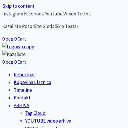
Skip to content
Instagram
Facebook
Youtube
Vimeo
Tiktok
Kazalište Pozorište Gledališče Teatar
0
рсд
0
Cart
0
рсд
0
Cart
Repertoar
Kupovina ulaznica
Timeline
Kontakt
ARHIVA
Tag Cloud
YOUTUBE video arhiva