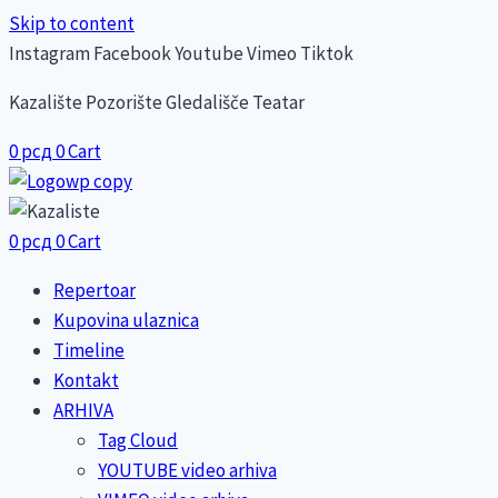
Skip to content
Instagram
Facebook
Youtube
Vimeo
Tiktok
Kazalište Pozorište Gledališče Teatar
0
рсд
0
Cart
0
рсд
0
Cart
Repertoar
Kupovina ulaznica
Timeline
Kontakt
ARHIVA
Tag Cloud
YOUTUBE video arhiva